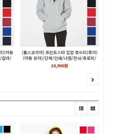
리)(아동
[톰스코리아] 프린트스타 집업 후드티(쮸리)
/칼라/
(아동 유아)/단체/인쇄/나염/전사/후로피/
칼라/자수/로고/쭈리/217-MLZ
24,900원