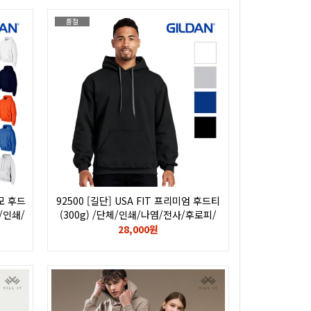
품절
기모 후드
92500 [길단] USA FIT 프리미엄 후드티
체/인쇄/
(300g) /단체/인쇄/나염/전사/후로피/
/
칼라/자수/로고/GILDAN
28,000원