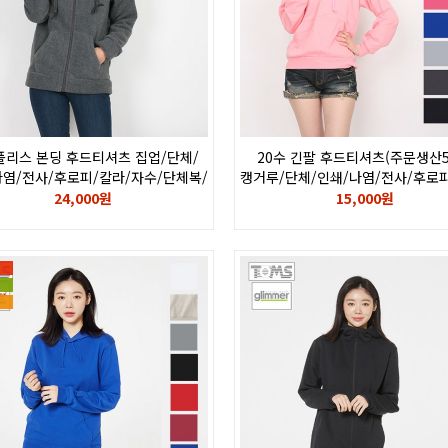
폴리스 본딩 후드티셔츠 집업/단체/
20수 긴팔 후드티셔츠(주문생산5
나염/전사/후로피/칼라/자수/단체복/
캥거루/단체/인쇄/나염/전사/후로피
단체티
자수/로고
24,000원
15,000원