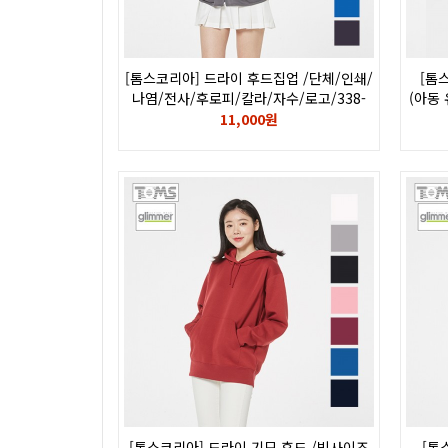
[톰스코리아] 드라이 후드집업 /단체/인쇄/
[톰
나염/전사/후로피/칼라/자수/로고/338-
(아동
AMZ
11,000원
[톰스코리아] 드라이 기모 후드 /빅사이즈
[톰