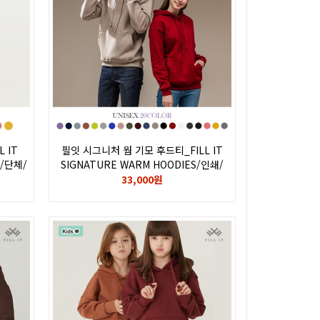
 IT
필잇 시그니처 웜 기모 후드티_FILL IT
쇄/단체/
SIGNATURE WARM HOODIES/인쇄/
L/오버핏
단체/아동/유아/빅사이즈/4XL 5XL 6XL/
33,000원
오버핏