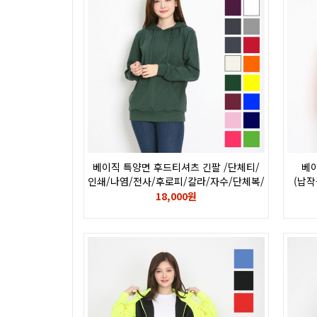
베이직 특양면 후드티셔츠 긴팔 /단체티/
베이
인쇄/나염/전사/후로피/칼라/자수/단체복/
(납작
단체티
18,000원