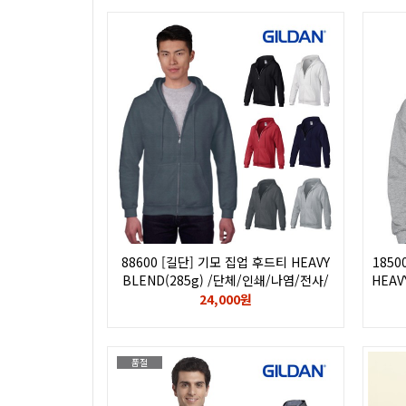
88600 [길단] 기모 집업 후드티 HEAVY
1850
BLEND(285g) /단체/인쇄/나염/전사/
HEAV
후로피/칼라/자수/로고/GILDAN
전사
24,000원
품절