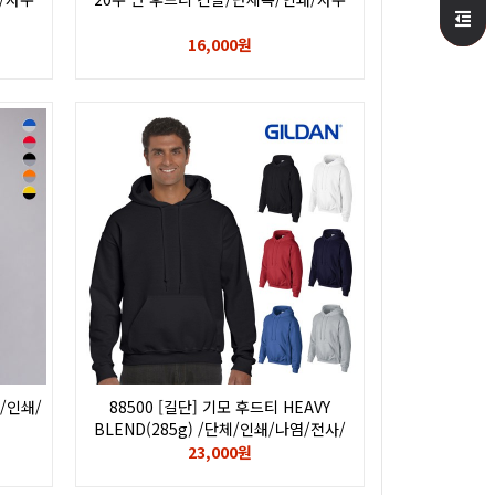
16,000원
/인쇄/
88500 [길단] 기모 후드티 HEAVY
BLEND(285g) /단체/인쇄/나염/전사/
후로피/칼라/자수/로고/GILDAN
23,000원