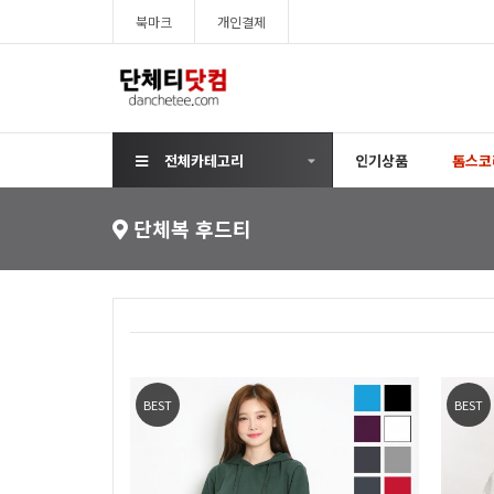
북마크
개인결제
전체카테고리
인기상품
톰스코
단체복 후드티
BEST
BEST