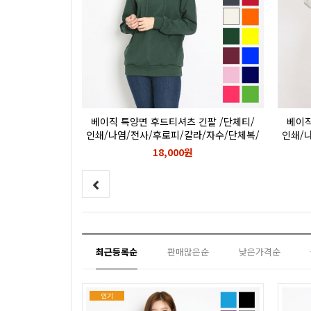
베이직 특양면 후드티셔츠 긴팔 /단체티/
베이직
인쇄/나염/전사/후로피/칼라/자수/단체복/
인쇄/
단체티
18,000원
최근등록순
판매많은순
낮은가격순
인기