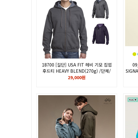
18700 [길단] USA FIT 헤비 기모 집업
09
후드티 HEAVY BLEND(270g) /단체/
SIGN
인쇄/나염/전사/후로피/칼라/자수/
유아
29,000원
로고/GILDAN