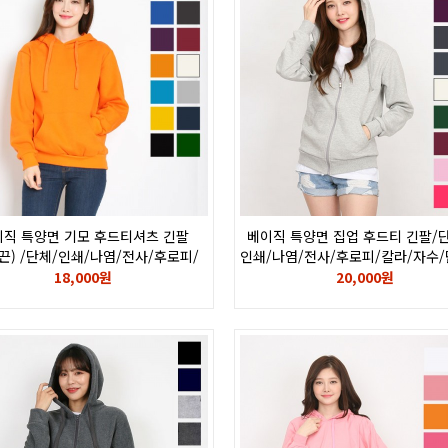
직 특양면 기모 후드티셔츠 긴팔
베이직 특양면 집업 후드티 긴팔/
끈) /단체/인쇄/나염/전사/후로피/
인쇄/나염/전사/후로피/칼라/자수/
칼라/자수/단체복/단체티
단체티
18,000원
20,000원