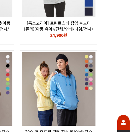
업(아동
[톰스코리아] 프린트스타 집업 후드티
전사/
(쮸리)(아동 유아)/단체/인쇄/나염/전사/
-ASZ
후로피/칼라/자수/로고/쭈리/217-MLZ
24,900원
/자수
20수 면 후드티 긴팔/단체복/인쇄/자수