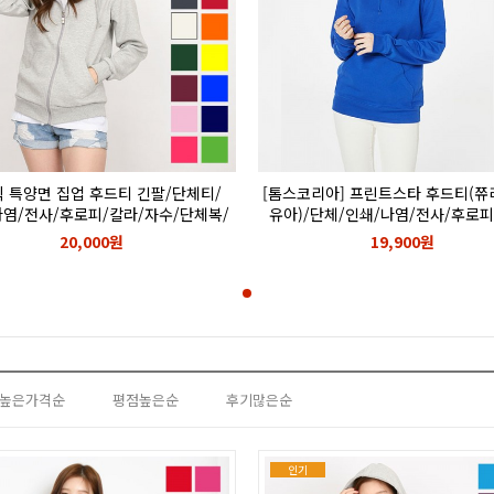
 특양면 집업 후드티 긴팔/단체티/
[톰스코리아] 프린트스타 후드티(쮸
나염/전사/후로피/칼라/자수/단체복/
유아)/단체/인쇄/나염/전사/후로피
단체티
자수/216-MLH
20,000원
19,900원
높은가격순
평점높은순
후기많은순
인기