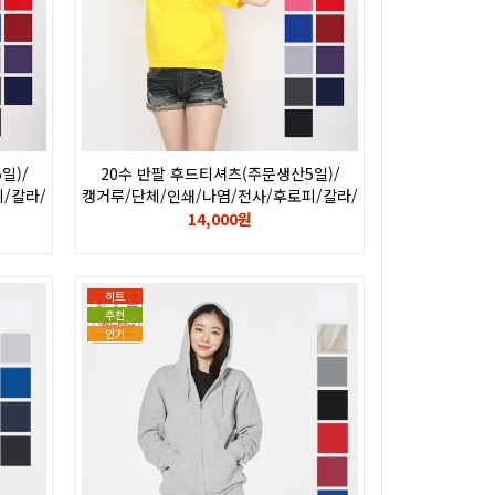
일)/
20수 반팔 후드티셔츠(주문생산5일)/
/칼라/
캥거루/단체/인쇄/나염/전사/후로피/칼라/
자수/로고
14,000원
히트
추천
인기