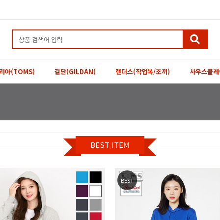
리아(TOMS)
길단(GILDAN)
랜더스(작업복/조끼)
사우스플레
BEST ITEM
BEST