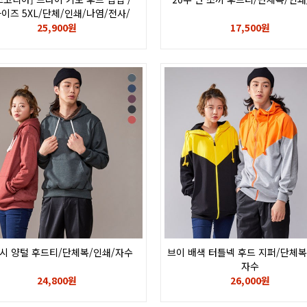
이즈 5XL/단체/인쇄/나염/전사/
칼라/자수/로고/glimmer 348A-
25,900원
17,500원
FZ
시 양털 후드티/단체복/인쇄/자수
브이 배색 터틀넥 후드 지퍼/단체복
자수
24,800원
26,000원