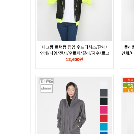
나그랑 트랙탑 집업 후드티셔츠/단체/
폴라
인쇄/나염/전사/후로피/칼라/자수/로고
인쇄/
18,600원
히트
추천
인기