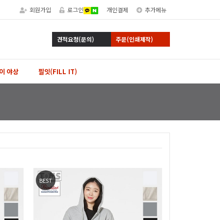
회원가입
로그인
개인결제
추가메뉴
견적요청(문의)
주문(인쇄제작)
이 야상
필잇(FILL IT)
BEST