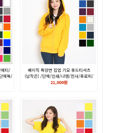
단체티/
베이직 특양면 집업 기모 후드티셔츠
단체복/
(납작끈) /단체/인쇄/나염/전사/후로피/
칼라/자수/단체복/단체티
21,000원