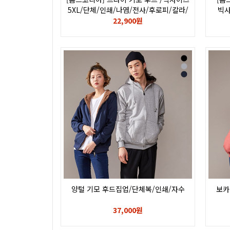
5XL/단체/인쇄/나염/전사/후로피/칼라/
빅사
자수/로고/glimmer/347-AFH
후로피/
22,900원
양털 기모 후드집업/단체복/인쇄/자수
보카
37,000원