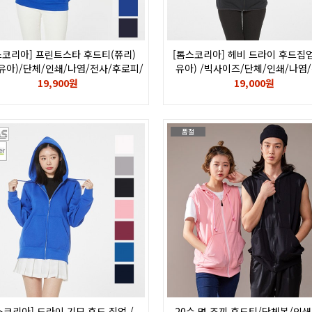
스코리아] 프린트스타 후드티(쮸리)
[톰스코리아] 헤비 드라이 후드집
 유아)/단체/인쇄/나염/전사/후로피/
유아) /빅사이즈/단체/인쇄/나염/
칼라/자수/216-MLH
후로피/칼라/자수/로고/아동 342
19,900원
19,000원
품절
스코리아] 드라이 기모 후드 집업 /
20수 면 조끼 후드티/단체복/인쇄