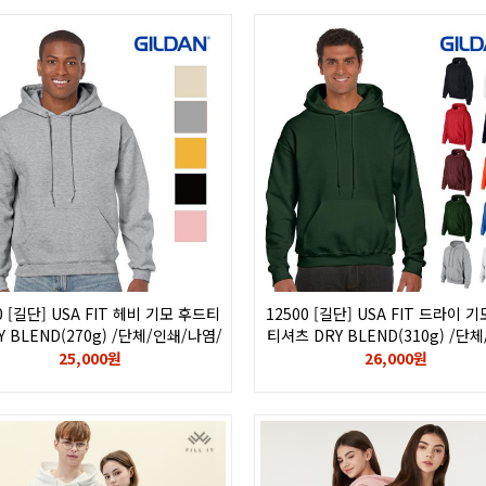
0 [길단] USA FIT 헤비 기모 후드티
12500 [길단] USA FIT 드라이 
Y BLEND(270g) /단체/인쇄/나염/
티셔츠 DRY BLEND(310g) /단
/후로피/칼라/자수/로고/GILDAN
나염/전사/후로피/칼라/자수
25,000원
26,000원
로고/GILDAN