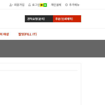
회원가입
로그인
개인결제
추가메뉴
견적요청(문의)
주문(인쇄제작)
이 야상
필잇(FILL IT)