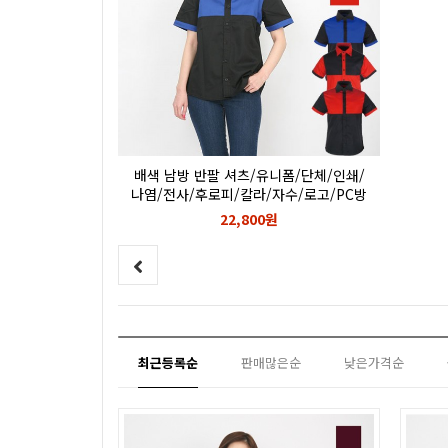
배색 남방 반팔 셔츠/유니폼/단체/인쇄/
나염/전사/후로피/칼라/자수/로고/PC방
아르바이트
22,800원
최근등록순
판매많은순
낮은가격순