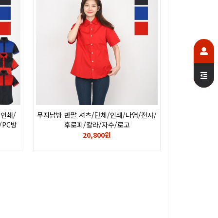
/인쇄/
무지남방 반팔 셔츠/단체/인쇄/나염/전사/
/PC방
후로피/칼라/자수/로고
20,800원