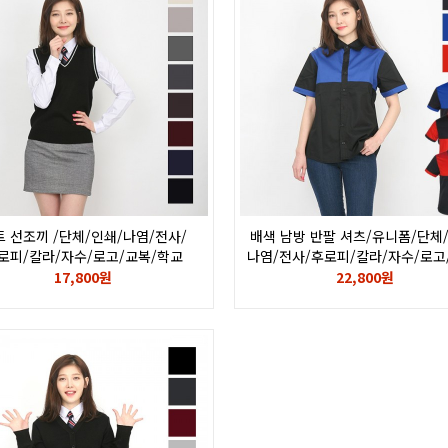
트 선조끼 /단체/인쇄/나염/전사/
배색 남방 반팔 셔츠/유니폼/단체
로피/칼라/자수/로고/교복/학교
나염/전사/후로피/칼라/자수/로고
아르바이트
17,800원
22,800원