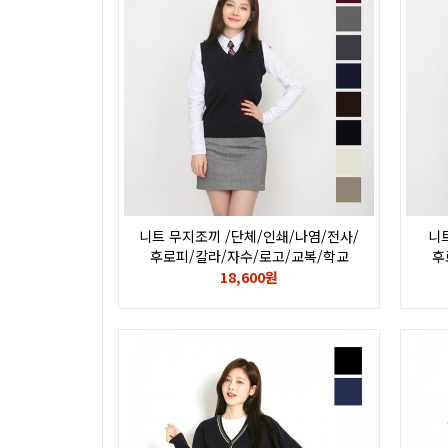
니트 무지조끼 /단체/인쇄/나염/전사/
니
후로피/칼라/자수/로고/교복/학교
후
18,600원