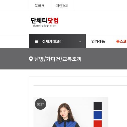
북마크
개인결제
전체카테고리
인기상품
톰스코
남방/가디건/교복조끼
BEST