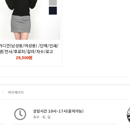
가디건(남성용/여성용) /단체/인쇄/
염/전사/후로피/칼라/자수/로고
29,500원
마이페이지
상담시간 10시~17시(문자가능)
휴무 - 토, 일