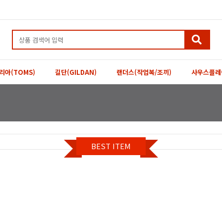
리아(TOMS)
길단(GILDAN)
랜더스(작업복/조끼)
사우스플레
BEST ITEM