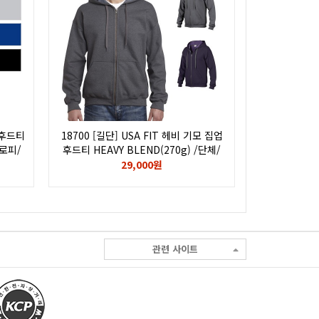
엄 후드티
18700 [길단] USA FIT 헤비 기모 집업
후로피/
후드티 HEAVY BLEND(270g) /단체/
인쇄/나염/전사/후로피/칼라/자수/
29,000원
로고/GILDAN
관련 사이트