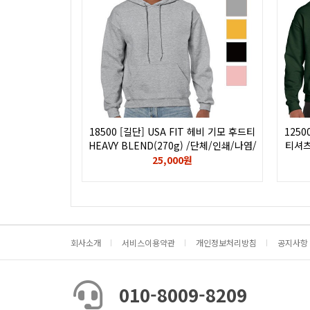
18500 [길단] USA FIT 헤비 기모 후드티
1250
HEAVY BLEND(270g) /단체/인쇄/나염/
티셔츠 
전사/후로피/칼라/자수/로고/GILDAN
25,000원
회사소개
서비스이용약관
개인정보처리방침
공지사항
010-8009-8209