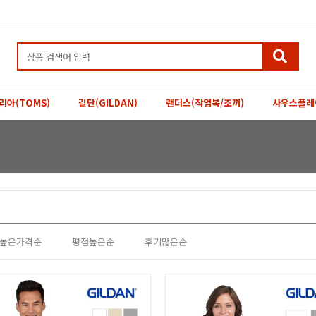
리아(TOMS)
길단(GILDAN)
랜더스(작업복/조끼)
사우스플레
높은가격순
평점높은순
후기많은순