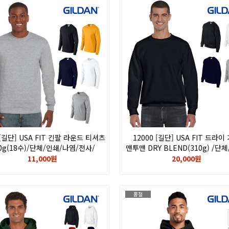
 [길단] USA FIT 긴팔 라운드 티셔츠
12000 [길단] USA FIT 드라이
0g(18수)/단체/인쇄/나염/전사/
맨투맨 DRY BLEND(310g) /단
로피/칼라/자수/로고/GILDAN
나염/전사/후로피/칼라/자수
11,000원
20,000원
로고/GILDAN
품절