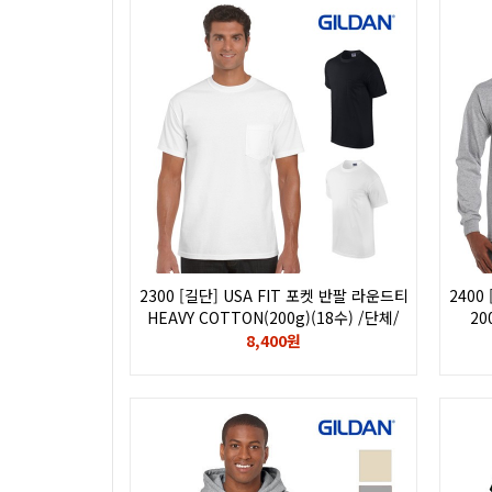
2300 [길단] USA FIT 포켓 반팔 라운드티
2400
HEAVY COTTON(200g)(18수) /단체/
20
인쇄/나염/전사/후로피/칼라/자수/
후
8,400원
로고/GILDAN