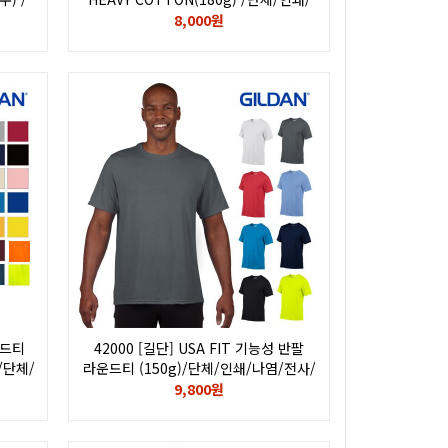
/자수/
나염/전사/후로피/칼라/자수/
8,000원
로고/GILDAN
운드티
42000 [길단] USA FIT 기능성 반팔
 /단체/
라운드티 (150g)/단체/인쇄/나염/전사/
수/
후로피/칼라/자수/로고/GILDAN
9,800원