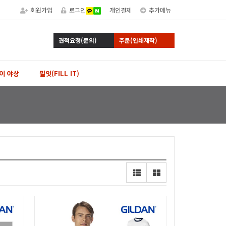
회원가입
로그인
개인결제
추가메뉴
견적요청(문의)
주문(인쇄제작)
이 야상
필잇(FILL IT)