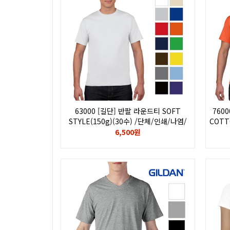
63000 [길단] 반팔 라운드티 SOFT
760
STYLE(150g)(30수) /단체/인쇄/나염/
COTT
전사/후로피/칼라/자수/로고/GILDAN
전사/
6,500원